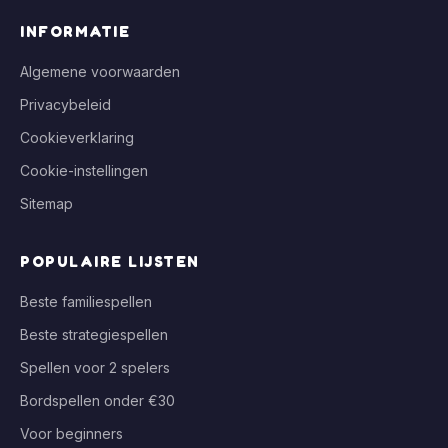
INFORMATIE
Algemene voorwaarden
Privacybeleid
Cookieverklaring
Cookie-instellingen
Sitemap
POPULAIRE LIJSTEN
Beste familiespellen
Beste strategiespellen
Spellen voor 2 spelers
Bordspellen onder €30
Voor beginners