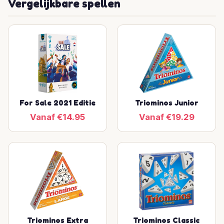
Vergelijkbare spellen
For Sale 2021 Editie
Triominos Junior
Vanaf €14.95
Vanaf €19.29
Triominos Extra
Triominos Classic