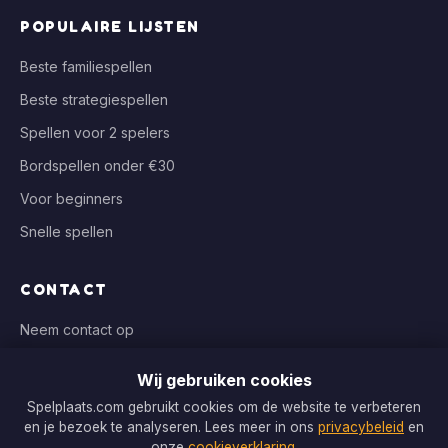
POPULAIRE LIJSTEN
Beste familiespellen
Beste strategiespellen
Spellen voor 2 spelers
Bordspellen onder €30
Voor beginners
Snelle spellen
CONTACT
Neem contact op
info@spelplaats.com
Wij gebruiken cookies
WIJ VERGELIJKEN BIJ
Spelplaats.com gebruikt cookies om de website te verbeteren
en je bezoek te analyseren. Lees meer in ons
privacybeleid
en
Bol.com, Spellenrijk, Boardgameshop.nl
onze
cookieverklaring
.