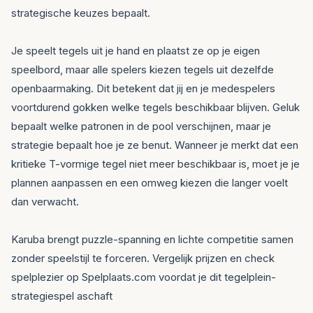
strategische keuzes bepaalt.
Je speelt tegels uit je hand en plaatst ze op je eigen
speelbord, maar alle spelers kiezen tegels uit dezelfde
openbaarmaking. Dit betekent dat jij en je medespelers
voortdurend gokken welke tegels beschikbaar blijven. Geluk
bepaalt welke patronen in de pool verschijnen, maar je
strategie bepaalt hoe je ze benut. Wanneer je merkt dat een
kritieke T-vormige tegel niet meer beschikbaar is, moet je je
plannen aanpassen en een omweg kiezen die langer voelt
dan verwacht.
Karuba brengt puzzle-spanning en lichte competitie samen
zonder speelstijl te forceren. Vergelijk prijzen en check
spelplezier op Spelplaats.com voordat je dit tegelplein-
strategiespel aschaft