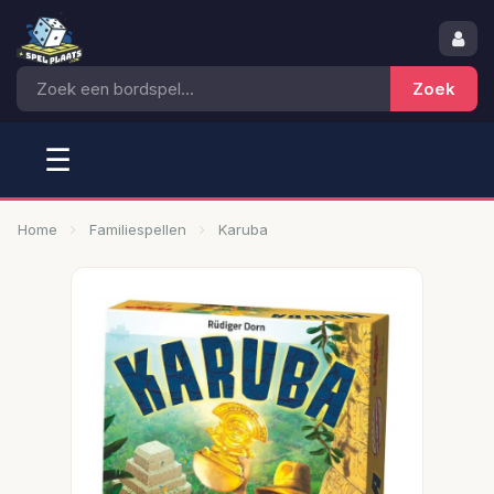
☰
Home
Familiespellen
Karuba