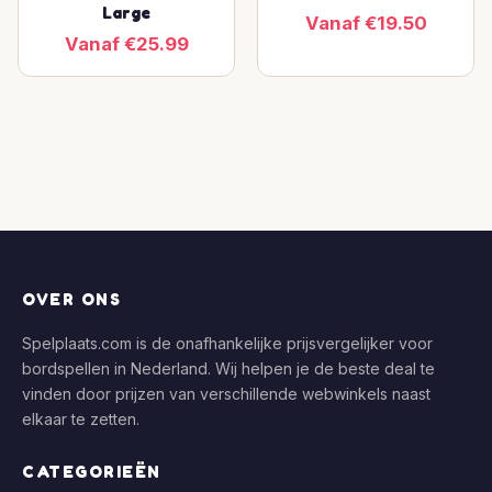
Large
Vanaf €19.50
Vanaf €25.99
OVER ONS
Spelplaats.com is de onafhankelijke prijsvergelijker voor
bordspellen in Nederland. Wij helpen je de beste deal te
vinden door prijzen van verschillende webwinkels naast
elkaar te zetten.
CATEGORIEËN