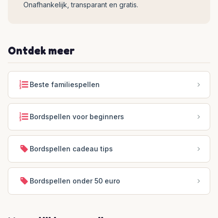
Onafhankelijk, transparant en gratis.
Ontdek meer
Beste familiespellen
Bordspellen voor beginners
Bordspellen cadeau tips
Bordspellen onder 50 euro