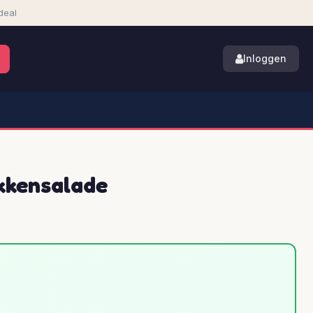
deal
Inloggen
kkensalade