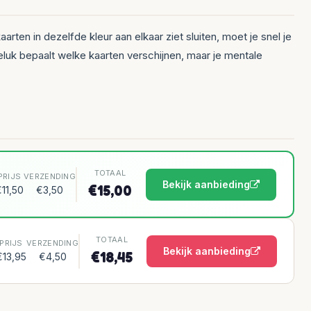
aarten in dezelfde kleur aan elkaar ziet sluiten, moet je snel je
Geluk bepaalt welke kaarten verschijnen, maar je mentale
TOTAAL
PRIJS
VERZENDING
Bekijk aanbieding
€15,00
11,50
€3,50
TOTAAL
PRIJS
VERZENDING
Bekijk aanbieding
€18,45
€13,95
€4,50