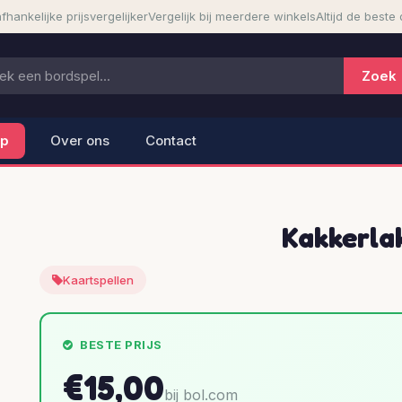
fhankelijke prijsvergelijker
Vergelijk bij meerdere winkels
Altijd de beste 
lp
Over ons
Contact
Kakkerla
Kaartspellen
BESTE PRIJS
€15,00
bij bol.com