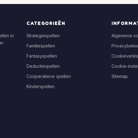
CATEGORIEËN
INFORMA
llen in
Strategiespellen
Algemene v
an
Familiespellen
Privacybelei
Fantasyspellen
Cookieverkla
Deductiespellen
Cookie-inste
Coöperatieve spellen
Sitemap
Kinderspellen