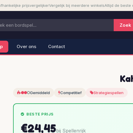
fhankelijke prijsvergelijker
Vergelijk bij meerdere winkels
Altijd de beste 
lp
Over ons
Contact
Ka
Gemiddeld
Competitief
Strategiespellen
BESTE PRIJS
€24,45
bij Spellenrijk