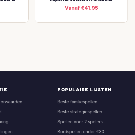
Vanaf €41.95
TIE
POPULAIRE LIJSTEN
oorwaarden
Beste familiespellen
d
Beste strategiespellen
ring
Spellen voor 2 spelers
llingen
Bordspellen onder €30