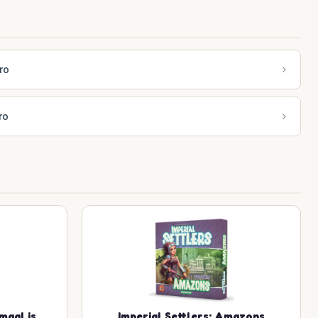
ro
ro
maal is
Imperial Settlers: Amazons