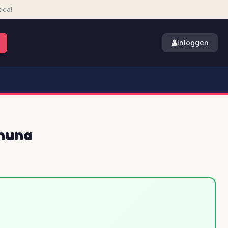
deal
Inloggen
huna