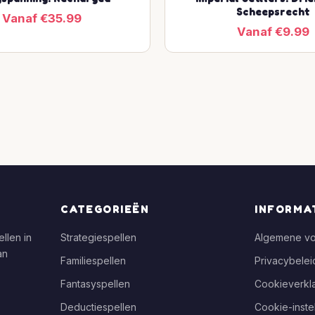
Scheepsrecht
Vanaf €35.99
Vanaf €9.99
CATEGORIEËN
INFORMA
llen in
Strategiespellen
Algemene v
an
Familiespellen
Privacybelei
Fantasyspellen
Cookieverkla
Deductiespellen
Cookie-inste