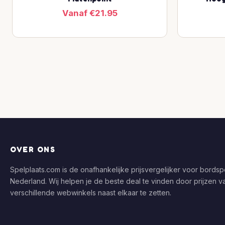
Vanaf €21.95
OVER ONS
Spelplaats.com is de onafhankelijke prijsvergelijker voor bordspe
Nederland. Wij helpen je de beste deal te vinden door prijzen v
verschillende webwinkels naast elkaar te zetten.