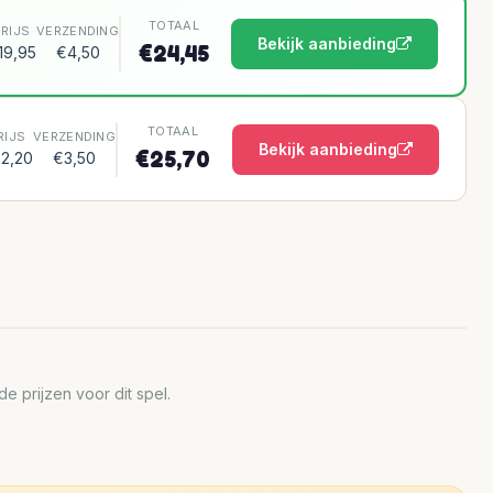
TOTAAL
PRIJS
VERZENDING
Bekijk aanbieding
€24,45
19,95
€4,50
TOTAAL
RIJS
VERZENDING
Bekijk aanbieding
€25,70
2,20
€3,50
 prijzen voor dit spel.