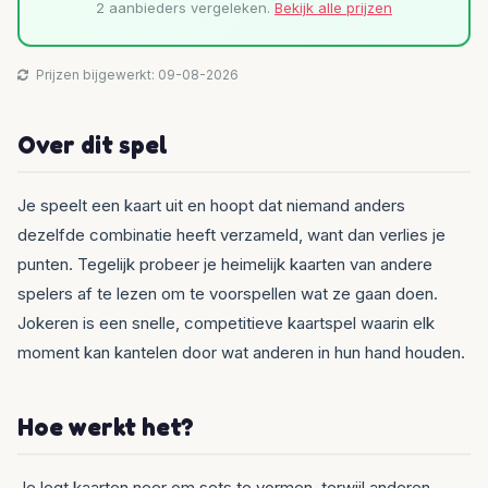
2 aanbieders vergeleken.
Bekijk alle prijzen
Prijzen bijgewerkt: 09-08-2026
Over dit spel
Je speelt een kaart uit en hoopt dat niemand anders
dezelfde combinatie heeft verzameld, want dan verlies je
punten. Tegelijk probeer je heimelijk kaarten van andere
spelers af te lezen om te voorspellen wat ze gaan doen.
Jokeren is een snelle, competitieve kaartspel waarin elk
moment kan kantelen door wat anderen in hun hand houden.
Hoe werkt het?
Je legt kaarten neer om sets te vormen, terwijl anderen