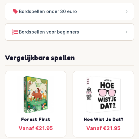
Bordspellen onder 30 euro
Bordspellen voor beginners
Vergelijkbare spellen
Forest First
Hoe Wist Je Dat?
Vanaf €21.95
Vanaf €21.95