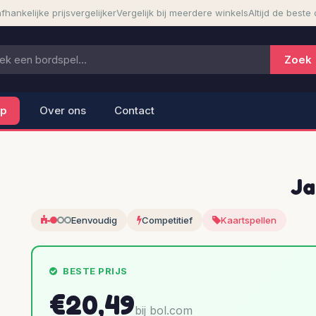
fhankelijke prijsvergelijker
Vergelijk bij meerdere winkels
Altijd de beste 
lp
Over ons
Contact
Ja
Eenvoudig
Competitief
Kaartspellen
BESTE PRIJS
€20,49
bij bol.com