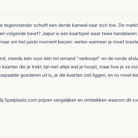
 je tegenstander schuift een derde kameel naar zich toe. De markt 
zen volgende beurt? Jaipur is een kaartspel waar twee handelaren
 maar om het juiste moment kiezen: weten wanneer je moet toesla
hand, steeds één voor één tot iemand "verkoopt" en de ronde afslu
arten die je trekt zijn niet altijd wat je hoopt, maar hoe je ze i
paalde goederen uit is, je die kaarten ziet liggen, en nu moet kie
Bij Spelplaats.com prijzen vergelijken en ontdekken waarom dit co