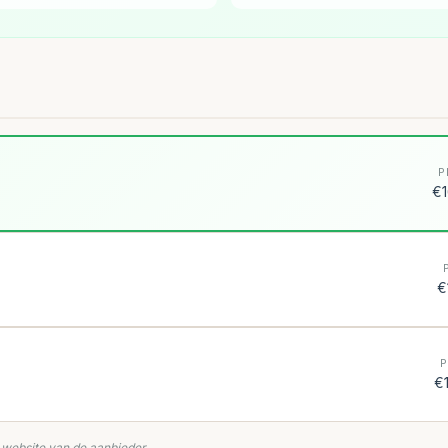
P
€1
€
P
€
e website van de aanbieder.