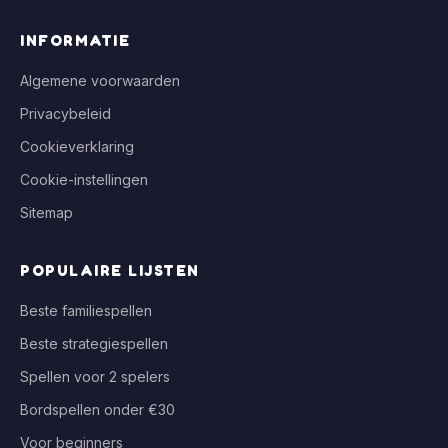
INFORMATIE
Algemene voorwaarden
Privacybeleid
Cookieverklaring
Cookie-instellingen
Sitemap
POPULAIRE LIJSTEN
Beste familiespellen
Beste strategiespellen
Spellen voor 2 spelers
Bordspellen onder €30
Voor beginners