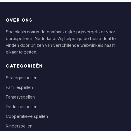
OVER ONS
Spelplaats.com is de onafhankelijke prijsvergelijker voor
bordspellen in Nederland. Wij helpen je de beste deal te
vinden door prijzen van verschillende webwinkels naast
elkaar te zetten.
CATEGORIEËN
Strategiespellen
Familiespellen
Fantasyspellen
Deductiespellen
Coöperatieve spellen
Kinderspellen