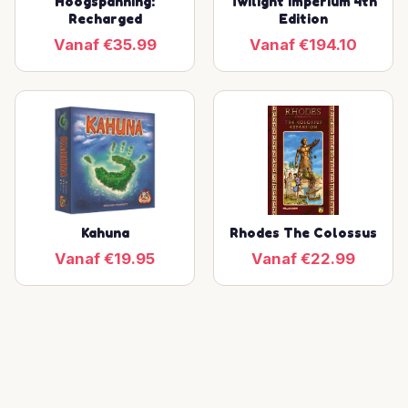
Hoogspanning:
Twilight Imperium 4th
Recharged
Edition
Vanaf €35.99
Vanaf €194.10
Kahuna
Rhodes The Colossus
Vanaf €19.95
Vanaf €22.99