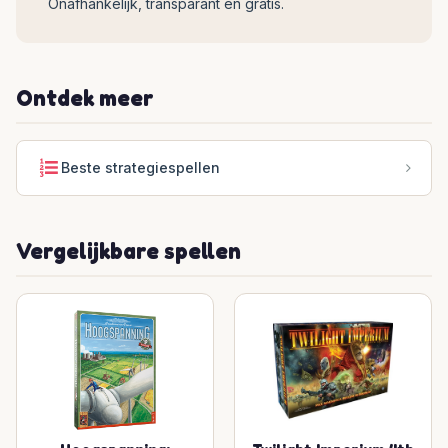
Onafhankelijk, transparant en gratis.
Ontdek meer
Beste strategiespellen
Vergelijkbare spellen