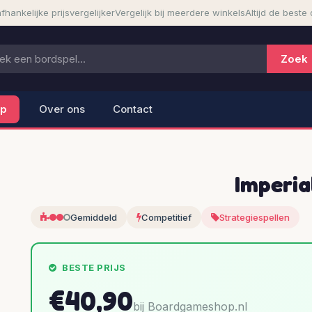
fhankelijke prijsvergelijker
Vergelijk bij meerdere winkels
Altijd de beste 
lp
Over ons
Contact
Imperia
Gemiddeld
Competitief
Strategiespellen
BESTE PRIJS
€40,90
bij Boardgameshop.nl