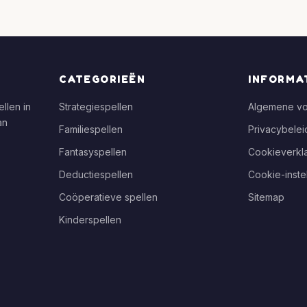
CATEGORIEËN
INFORMA
llen in
Strategiespellen
Algemene v
an
Familiespellen
Privacybelei
Fantasyspellen
Cookieverkla
Deductiespellen
Cookie-inste
Coöperatieve spellen
Sitemap
Kinderspellen