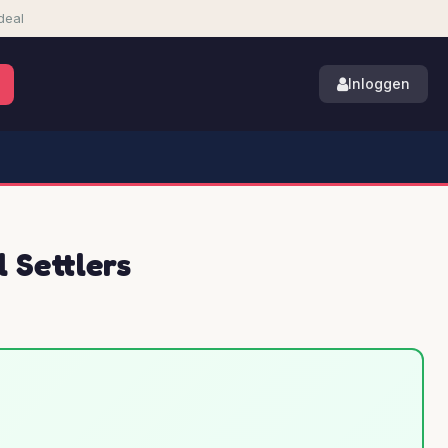
deal
Inloggen
l Settlers