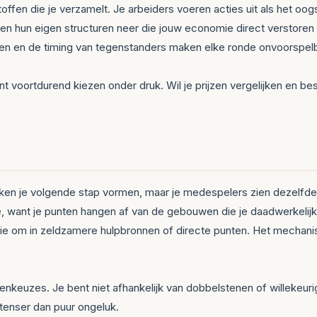
toffen die je verzamelt. Je arbeiders voeren acties uit als het oo
n hun eigen structuren neer die jouw economie direct verstoren 
en en de timing van tegenstanders maken elke ronde onvoorspelb
ent voortdurend kiezen onder druk. Wil je prijzen vergelijken en 
ken je volgende stap vormen, maar je medespelers zien dezelfde k
, want je punten hangen af van de gebouwen die je daadwerkelijk 
ie om in zeldzamere hulpbronnen of directe punten. Het mechanism
egenkeuzes. Je bent niet afhankelijk van dobbelstenen of willekeur
ntenser dan puur ongeluk.