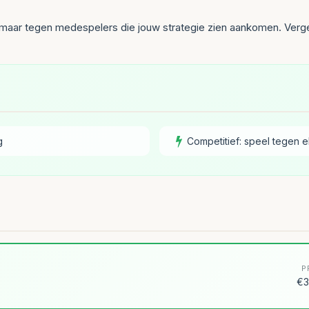
l, maar tegen medespelers die jouw strategie zien aankomen. Verge
g
Competitief: speel tegen e
P
€3