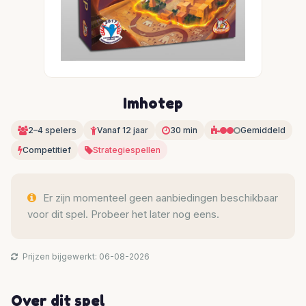
Imhotep
2–4 spelers
Vanaf 12 jaar
30 min
Gemiddeld
Competitief
Strategiespellen
Er zijn momenteel geen aanbiedingen beschikbaar
voor dit spel. Probeer het later nog eens.
Prijzen bijgewerkt: 06-08-2026
Over dit spel