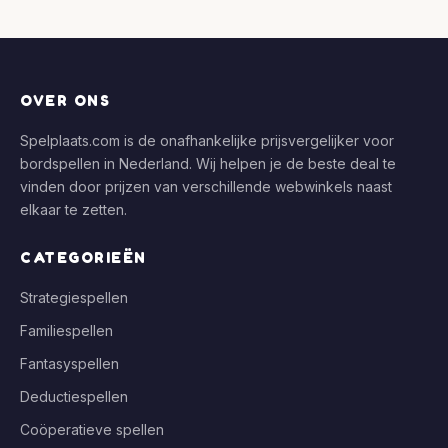
OVER ONS
Spelplaats.com is de onafhankelijke prijsvergelijker voor
bordspellen in Nederland. Wij helpen je de beste deal te
vinden door prijzen van verschillende webwinkels naast
elkaar te zetten.
CATEGORIEËN
Strategiespellen
Familiespellen
Fantasyspellen
Deductiespellen
Coöperatieve spellen