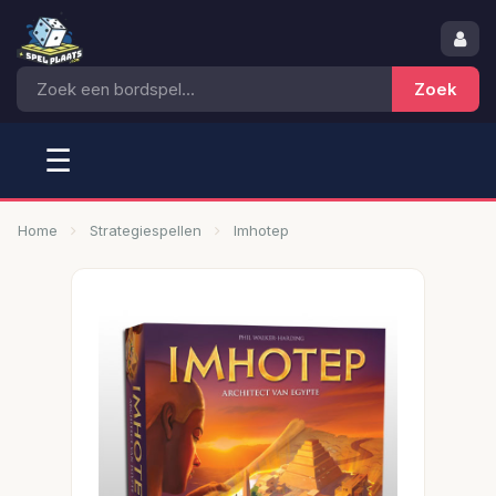
☰
Home
Strategiespellen
Imhotep