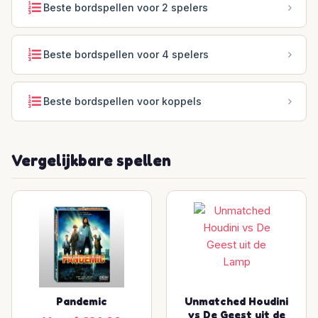
Beste bordspellen voor 2 spelers
Beste bordspellen voor 4 spelers
Beste bordspellen voor koppels
Vergelijkbare spellen
Pandemic
Unmatched Houdini
vs De Geest uit de