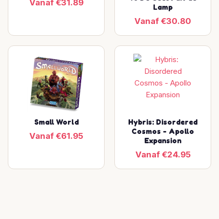
Vanaf €31.89
Lamp
Vanaf €30.80
Small World
Hybris: Disordered
Cosmos - Apollo
Vanaf €61.95
Expansion
Vanaf €24.95