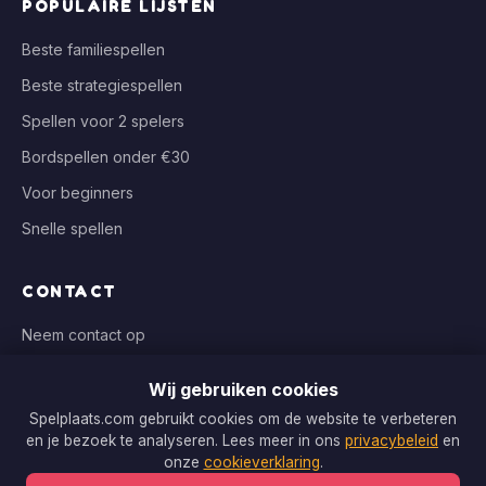
POPULAIRE LIJSTEN
Beste familiespellen
Beste strategiespellen
Spellen voor 2 spelers
Bordspellen onder €30
Voor beginners
Snelle spellen
CONTACT
Neem contact op
info@spelplaats.com
Wij gebruiken cookies
WIJ VERGELIJKEN BIJ
Spelplaats.com gebruikt cookies om de website te verbeteren
en je bezoek te analyseren. Lees meer in ons
privacybeleid
en
Bol.com, Spellenrijk, Boardgameshop.nl
onze
cookieverklaring
.