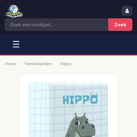
☰
Home
Familiespellen
Hippo