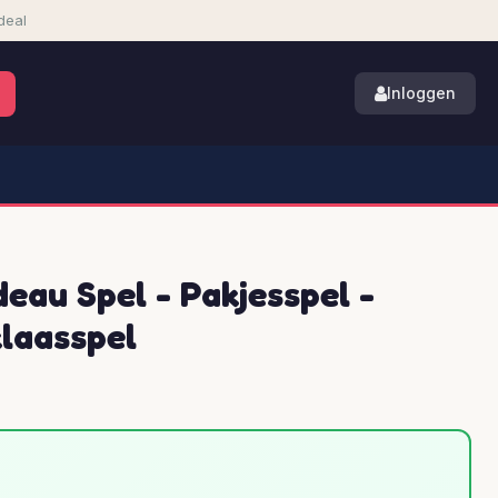
deal
Inloggen
deau Spel - Pakjesspel -
klaasspel