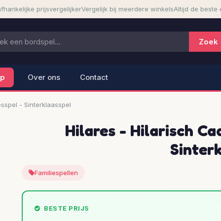
fhankelijke prijsvergelijker
Vergelijk bij meerdere winkels
Altijd de beste 
lp
Over ons
Contact
esspel - Sinterklaasspel
Hilares - Hilarisch Ca
Sinter
Familiespellen
BESTE PRIJS