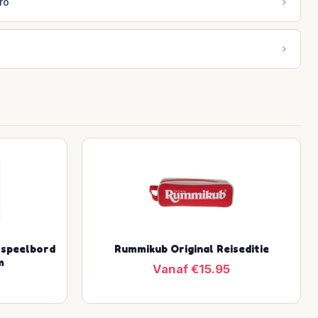
ro
 speelbord
Rummikub Original Reiseditie
m
Vanaf €15.95