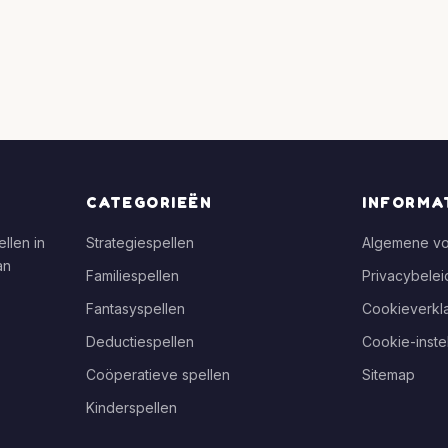
CATEGORIEËN
INFORMA
llen in
Strategiespellen
Algemene v
an
Familiespellen
Privacybelei
Fantasyspellen
Cookieverkla
Deductiespellen
Cookie-inste
Coöperatieve spellen
Sitemap
Kinderspellen