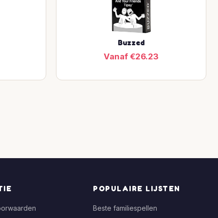
Buzzed
Vanaf €26.23
TIE
POPULAIRE LIJSTEN
oorwaarden
Beste familiespellen