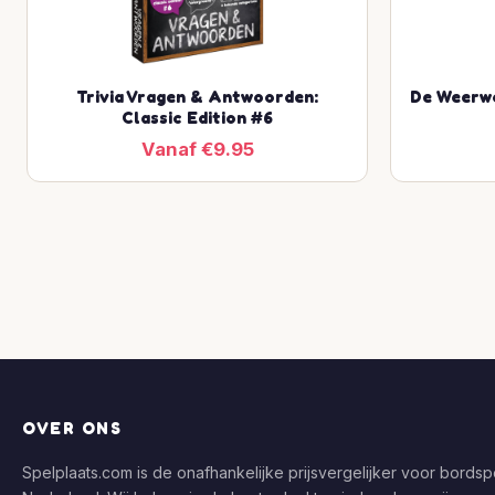
Trivia Vragen & Antwoorden:
De Weerwo
Classic Edition #6
Vanaf €9.95
OVER ONS
Spelplaats.com is de onafhankelijke prijsvergelijker voor bordspe