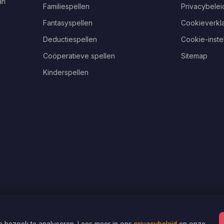
an
Familiespellen
Privacybelei
Fantasyspellen
Cookieverkla
Deductiespellen
Cookie-inste
Coöperatieve spellen
Sitemap
Kinderspellen