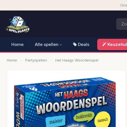
Ona
Home
Alle spellen
Deals
Keuzehu
Home
Partyspellen
Het Haags Woordenspel