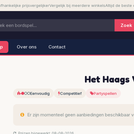
fhankelijke prijsvergelijker
Vergelijk bij meerdere winkels
Altijd de beste 
lp
Over ons
Contact
Het Haags
Eenvoudig
Competitief
Partyspellen
Er zijn momenteel geen aanbiedingen beschikbaar voo
Prijzen bijgewerkt: 08-08-2026