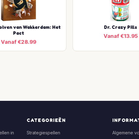
lven van Wakkerdam: Het
Dr. Crazy Pills
Pact
Vanaf €13.95
Vanaf €28.99
CATEGORIEËN
INFORMA
llen in
Strategiespellen
Algemene v