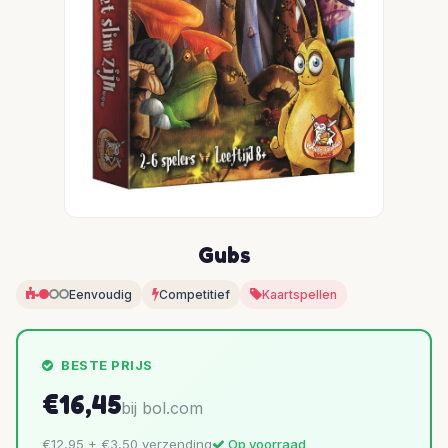
Gubs
Eenvoudig
Competitief
Kaartspellen
BESTE PRIJS
€16,45
bij bol.com
€12,95 + €3,50 verzending
Op voorraad