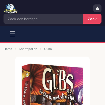
☰
Home
Kaartspellen
Gubs