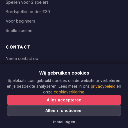
Spellen voor 2 spelers
Bordspellen onder €30
Voor beginners
Snelle spellen
CONTACT
Neem contact op
info@spelplaats.com
Wij gebruiken cookies
WIJ VERGELIJKEN BIJ
Spelplaats.com gebruikt cookies om de website te verbeteren
en je bezoek te analyseren. Lees meer in ons
privacybeleid
en
Bol.com, Spellenrijk, Boardgameshop.nl
onze
cookieverklaring
.
Alles accepteren
Alleen functioneel
Copyright © 2026 Spelplaats.com. Alle rechten voorbehouden.
Instellingen