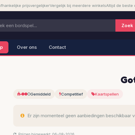
fhankelijke prijsvergelijker
Vergelijk bij meerdere winkels
Altijd de beste 
lp
Over ons
Contact
Go
Gemiddeld
Competitief
Kaartspellen
Er zijn momenteel geen aanbiedingen beschikbaar voo
Prijzen bijgewerkt: 06-08-2026