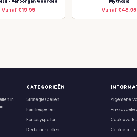
eld - Verborgen woorden
Mythalix
Vanaf €19.95
Vanaf €48.95
CATEGORIEËN
INFORMA
llen in
Strategiespellen
Algemene v
an
Familiespellen
Privacybelei
Fantasyspellen
Cookieverkla
Deductiespellen
Cookie-inste