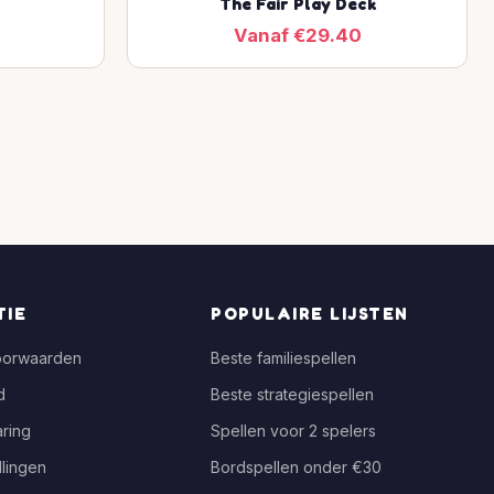
The Fair Play Deck
Vanaf €29.40
TIE
POPULAIRE LIJSTEN
oorwaarden
Beste familiespellen
d
Beste strategiespellen
ring
Spellen voor 2 spelers
llingen
Bordspellen onder €30