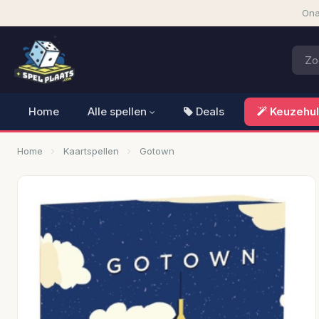
Ona
Home
Alle spellen
Deals
Keuzehu
Home
Kaartspellen
Gotown