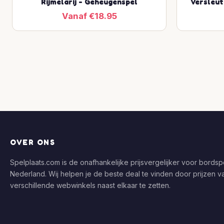
Rijmelarij - Geheugenspel
Versleut
Vanaf €18.95
OVER ONS
Spelplaats.com is de onafhankelijke prijsvergelijker voor bordspe
Nederland. Wij helpen je de beste deal te vinden door prijzen v
verschillende webwinkels naast elkaar te zetten.