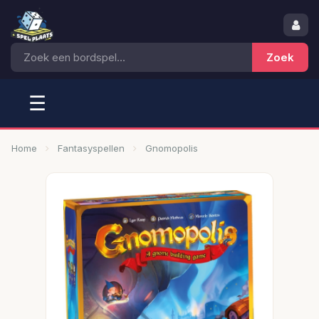
☰
Home
Fantasyspellen
Gnomopolis