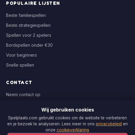
POPULAIRE LIJSTEN
Beste familiespellen
Beste strategiespellen
Spellen voor 2 spelers
Bordspellen onder €30
Voor beginners
Snelle spellen
CONTACT
Neem contact op
info@spelplaats.com
Wij gebruiken cookies
WIJ VERGELIJKEN BIJ
Spelplaats.com gebruikt cookies om de website te verbeteren
en je bezoek te analyseren. Lees meer in ons
privacybeleid
en
Bol.com, Spellenrijk, Boardgameshop.nl
onze
cookieverklaring
.