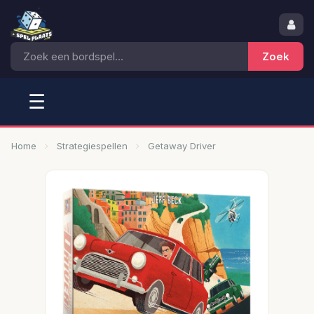
☰
Home
Strategiespellen
Getaway Driver