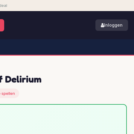
deal
Inloggen
f Delirium
 spellen