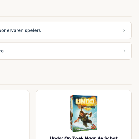
or ervaren spelers
ro
k
Undo: Op Zoek Naar de Schat