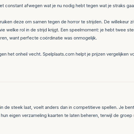
moet constant afwegen wat je nu nodig hebt tegen wat je straks ga
uiken deze om samen tegen de horror te strijden. De willekeur zi
ie welke rol in de strijd krijgt. Een speelmoment: je hebt twee ste
seren, want perfecte coördinatie was onmogelijk.
en het onheil vecht. Spelplaats.com helpt je prijzen vergelijken v
 de steek laat, voelt anders dan in competitieve spellen. Je bent ni
 hun eigen verzameling kaarten te laten beheren, terwijl de groe