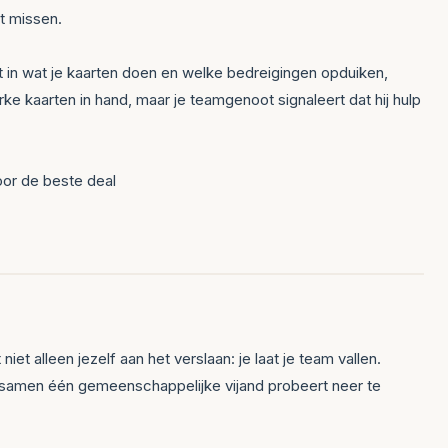
at missen.
t in wat je kaarten doen en welke bedreigingen opduiken,
rke kaarten in hand, maar je teamgenoot signaleert dat hij hulp
oor de beste deal
et alleen jezelf aan het verslaan: je laat je team vallen.
p samen één gemeenschappelijke vijand probeert neer te