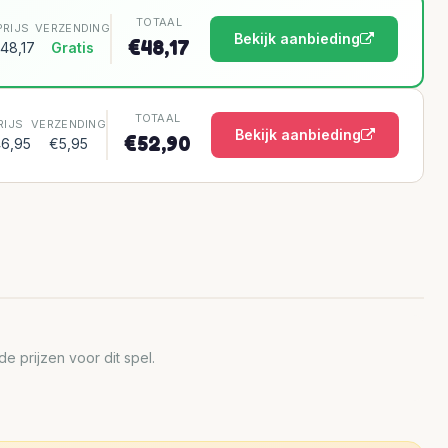
TOTAAL
PRIJS
VERZENDING
Bekijk aanbieding
€48,17
48,17
Gratis
TOTAAL
RIJS
VERZENDING
Bekijk aanbieding
€52,90
6,95
€5,95
 prijzen voor dit spel.