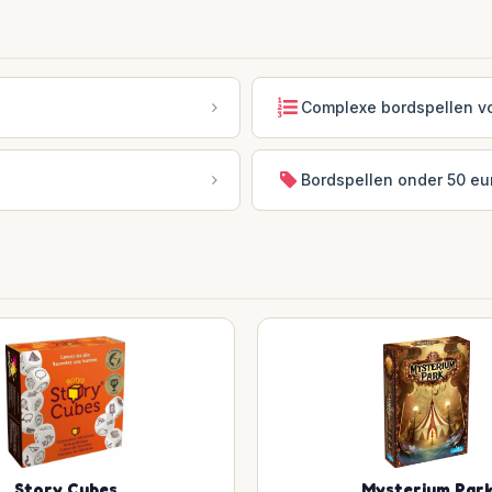
Complexe bordspellen vo
Bordspellen onder 50 eu
Story Cubes
Mysterium Par