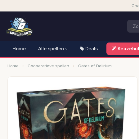
Ona
Home
Alle spellen
Deals
Keuzehu
Home
Coöperatieve spellen
Gates of Delirium