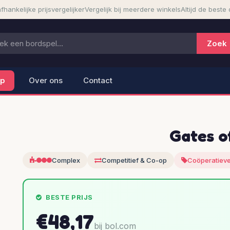
fhankelijke prijsvergelijker
Vergelijk bij meerdere winkels
Altijd de beste 
lp
Over ons
Contact
Gates o
Complex
Competitief & Co-op
Coöperatieve
BESTE PRIJS
€48,17
bij bol.com