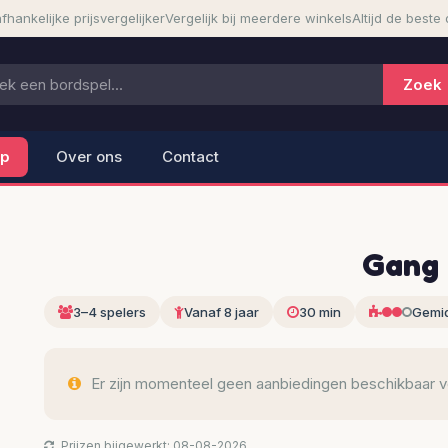
fhankelijke prijsvergelijker
Vergelijk bij meerdere winkels
Altijd de beste 
lp
Over ons
Contact
Gang 
3–4 spelers
Vanaf 8 jaar
30 min
Gemi
Er zijn momenteel geen aanbiedingen beschikbaar voo
Prijzen bijgewerkt: 08-08-2026