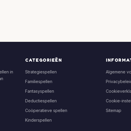
CATEGORIEËN
INFORMA
llen in
Strategiespellen
Algemene v
an
Familiespellen
Privacybelei
Fantasyspellen
Cookieverkla
Deductiespellen
Cookie-inste
Coöperatieve spellen
Sitemap
Kinderspellen