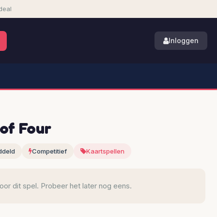
deal
Inloggen
of Four
ddeld
Competitief
Kaartspellen
r dit spel. Probeer het later nog eens.