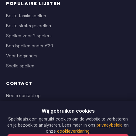
POPULAIRE LIJSTEN
Beste familiespellen
Beste strategiespellen
Spellen voor 2 spelers
Bordspellen onder €30
Voor beginners
Snelle spellen
CONTACT
Neem contact op
info@spelplaats.com
Wij gebruiken cookies
WIJ VERGELIJKEN BIJ
Spelplaats.com gebruikt cookies om de website te verbeteren
en je bezoek te analyseren. Lees meer in ons
privacybeleid
en
Bol.com, Spellenrijk, Boardgameshop.nl
onze
cookieverklaring
.