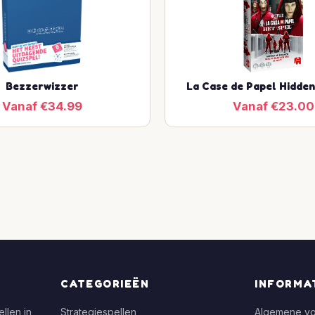
Bezzerwizzer
La Case de Papel Hidden
Vanaf €34.99
Vanaf €23.00
CATEGORIEËN
INFORMA
llen in
Strategiespellen
Algemene v