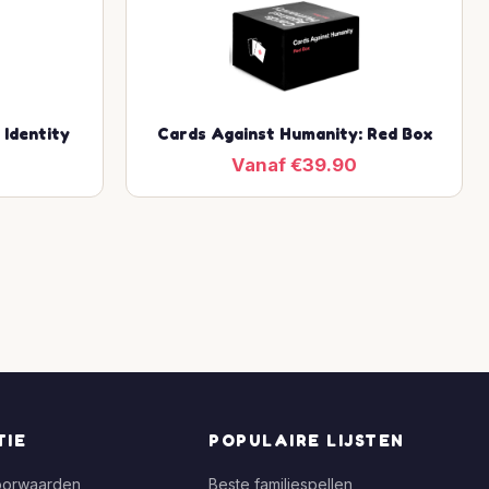
 Identity
Cards Against Humanity: Red Box
Vanaf €39.90
TIE
POPULAIRE LIJSTEN
oorwaarden
Beste familiespellen