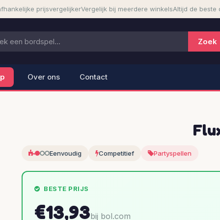
fhankelijke prijsvergelijker
Vergelijk bij meerdere winkels
Altijd de beste 
lp
Over ons
Contact
Flu
Eenvoudig
Competitief
Partyspellen
BESTE PRIJS
€13,93
bij bol.com