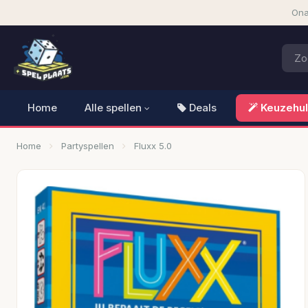
Ona
Home
Alle spellen
Deals
Keuzehu
Home
Partyspellen
Fluxx 5.0