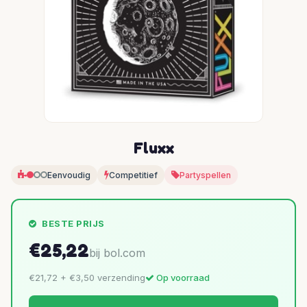
Fluxx
Eenvoudig
Competitief
Partyspellen
BESTE PRIJS
€25,22
bij bol.com
€21,72 + €3,50 verzending
Op voorraad