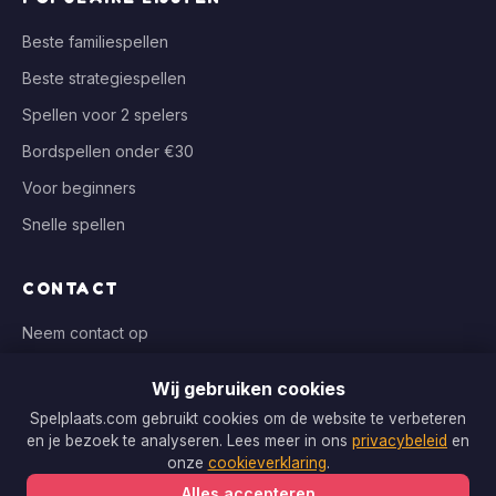
Beste familiespellen
Beste strategiespellen
Spellen voor 2 spelers
Bordspellen onder €30
Voor beginners
Snelle spellen
CONTACT
Neem contact op
info@spelplaats.com
Wij gebruiken cookies
WIJ VERGELIJKEN BIJ
Spelplaats.com gebruikt cookies om de website te verbeteren
en je bezoek te analyseren. Lees meer in ons
privacybeleid
en
Bol.com, Spellenrijk, Boardgameshop.nl
onze
cookieverklaring
.
Alles accepteren