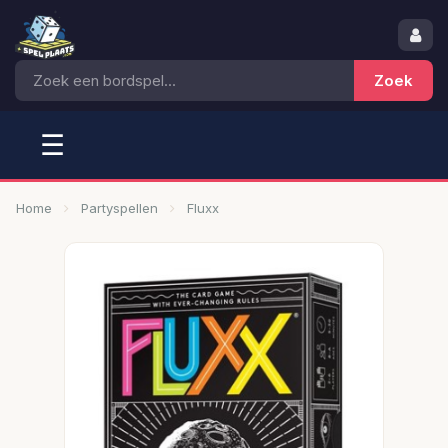
☰
Home
Partyspellen
Fluxx