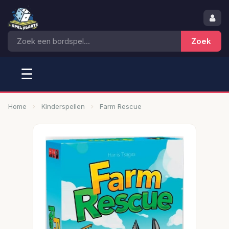
☰
Home
Kinderspellen
Farm Rescue