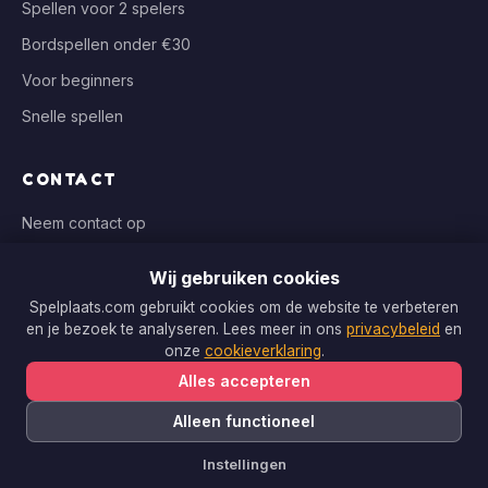
Spellen voor 2 spelers
Bordspellen onder €30
Voor beginners
Snelle spellen
CONTACT
Neem contact op
info@spelplaats.com
Wij gebruiken cookies
WIJ VERGELIJKEN BIJ
Spelplaats.com gebruikt cookies om de website te verbeteren
en je bezoek te analyseren. Lees meer in ons
privacybeleid
en
Bol.com, Spellenrijk, Boardgameshop.nl
onze
cookieverklaring
.
Alles accepteren
Alleen functioneel
Copyright © 2026 Spelplaats.com. Alle rechten voorbehouden.
Instellingen