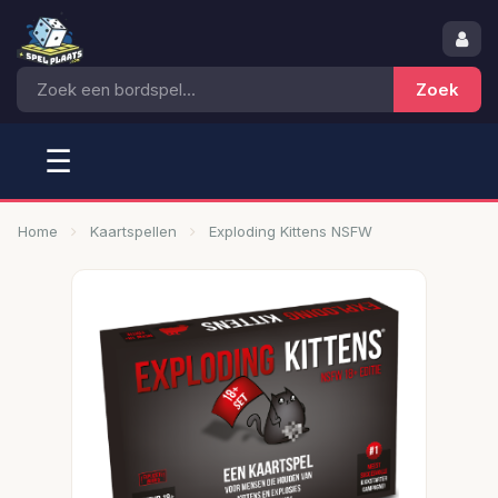
☰
Home
Kaartspellen
Exploding Kittens NSFW