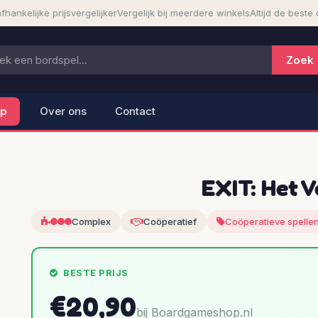
fhankelijke prijsvergelijker
Vergelijk bij meerdere winkels
Altijd de beste 
lp
Over ons
Contact
EXIT: Het 
Complex
Coöperatief
Coöperatieve spelle
BESTE PRIJS
€20,90
bij Boardgameshop.nl