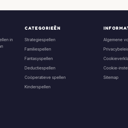
CATEGORIEËN
INFORMA
llen in
Strategiespellen
Algemene v
an
Familiespellen
Privacybelei
Fantasyspellen
Cookieverkla
Deductiespellen
Cookie-inste
Coöperatieve spellen
Sitemap
Kinderspellen