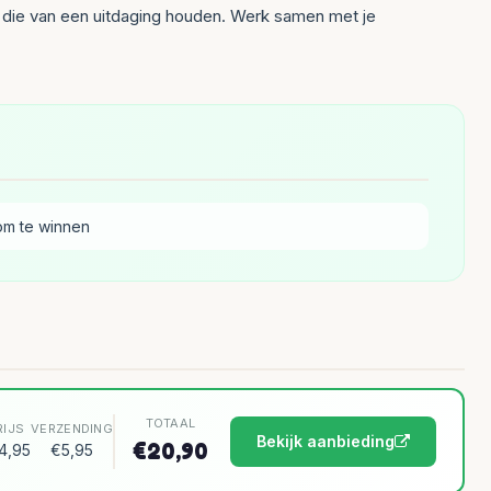
s die van een uitdaging houden. Werk samen met je
om te winnen
TOTAAL
RIJS
VERZENDING
Bekijk aanbieding
€20,90
4,95
€5,95