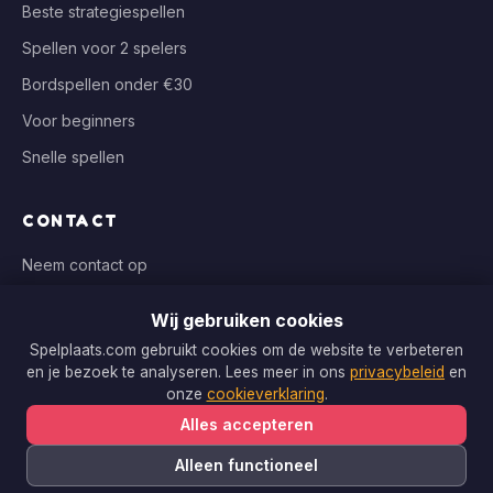
Beste strategiespellen
Spellen voor 2 spelers
Bordspellen onder €30
Voor beginners
Snelle spellen
CONTACT
Neem contact op
info@spelplaats.com
Wij gebruiken cookies
WIJ VERGELIJKEN BIJ
Spelplaats.com gebruikt cookies om de website te verbeteren
en je bezoek te analyseren. Lees meer in ons
privacybeleid
en
Bol.com, Spellenrijk, Boardgameshop.nl
onze
cookieverklaring
.
Alles accepteren
Alleen functioneel
Copyright © 2026 Spelplaats.com. Alle rechten voorbehouden.