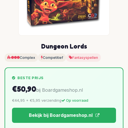
Dungeon Lords
Complex
Competitief
Fantasyspellen
BESTE PRIJS
€50,90
bij Boardgameshop.nl
€44,95 + €5,95 verzending
Op voorraad
Bekijk bij Boardgameshop.nl