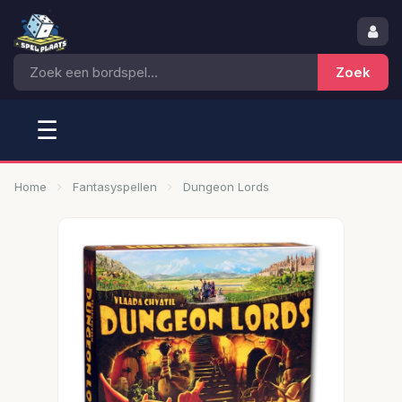
☰
Home
Fantasyspellen
Dungeon Lords