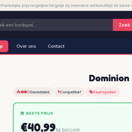
fhankelijke prijsvergelijker
Vergelijk bij meerdere winkels
Altijd de beste 
lp
Over ons
Contact
Dominion 
Gemiddeld
Competitief
Kaartspellen
BESTE PRIJS
€40,99
bij bol.com