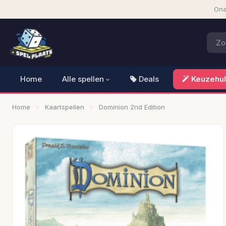
Ona
Home
Alle spellen
Deals
Keuzehu
Home
Kaartspellen
Dominion 2nd Edition