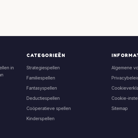
CATEGORIEËN
INFORMA
llen in
Strategiespellen
Algemene v
an
Familiespellen
Privacybelei
Fantasyspellen
Cookieverkla
Deductiespellen
Cookie-inste
Coöperatieve spellen
Sitemap
Kinderspellen