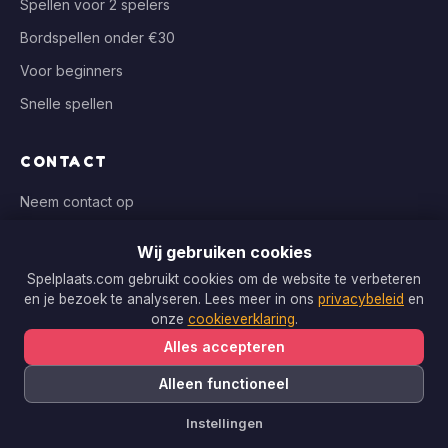
Spellen voor 2 spelers
Bordspellen onder €30
Voor beginners
Snelle spellen
CONTACT
Neem contact op
info@spelplaats.com
Wij gebruiken cookies
WIJ VERGELIJKEN BIJ
Spelplaats.com gebruikt cookies om de website te verbeteren
en je bezoek te analyseren. Lees meer in ons
privacybeleid
en
Bol.com, Spellenrijk, Boardgameshop.nl
onze
cookieverklaring
.
Alles accepteren
Alleen functioneel
Copyright © 2026 Spelplaats.com. Alle rechten voorbehouden.
Instellingen