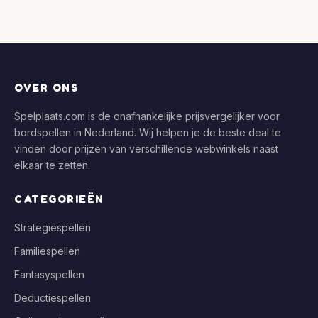
OVER ONS
Spelplaats.com is de onafhankelijke prijsvergelijker voor
bordspellen in Nederland. Wij helpen je de beste deal te
vinden door prijzen van verschillende webwinkels naast
elkaar te zetten.
CATEGORIEËN
Strategiespellen
Familiespellen
Fantasyspellen
Deductiespellen