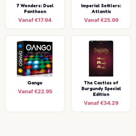
7 Wonders: Duel
Imperial Settlers:
Pantheon
Atlantis
Vanaf €17.94
Vanaf €25.99
Qango
The Castles of
Burgundy Special
Vanaf €22.95
Edition
Vanaf €34.29