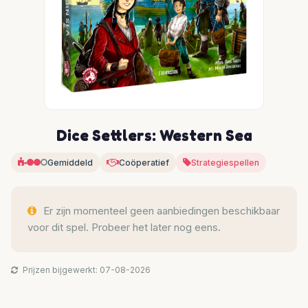
Dice Settlers: Western Sea
Gemiddeld
Coöperatief
Strategiespellen
Er zijn momenteel geen aanbiedingen beschikbaar
voor dit spel. Probeer het later nog eens.
Prijzen bijgewerkt: 07-08-2026