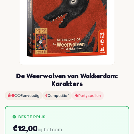
De Weerwolven van Wakkerdam:
Karakters
Eenvoudig
Competitief
Partyspellen
BESTE PRIJS
€12,00
bij bol.com