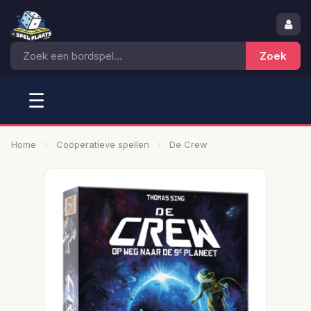
☰
Home
Coöperatieve spellen
De Crew