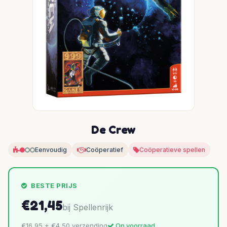
De Crew
Eenvoudig
Coöperatief
Coöperatieve spellen
BESTE PRIJS
€21,45
bij Spellenrijk
€16,95 + €4,50 verzending
Op voorraad