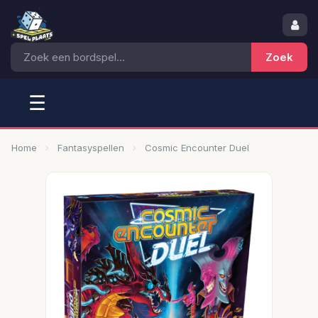
☰
Home
Fantasyspellen
Cosmic Encounter Duel