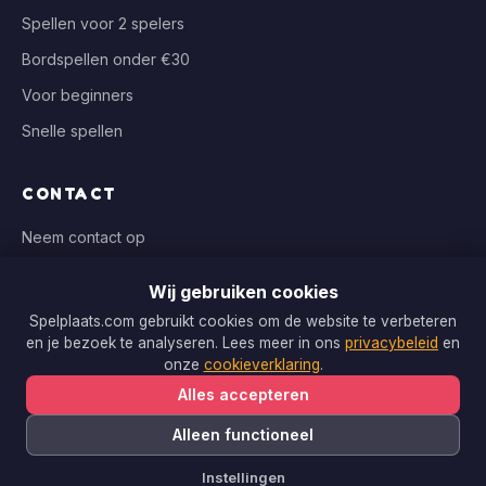
Spellen voor 2 spelers
Bordspellen onder €30
Voor beginners
Snelle spellen
CONTACT
Neem contact op
info@spelplaats.com
Wij gebruiken cookies
WIJ VERGELIJKEN BIJ
Spelplaats.com gebruikt cookies om de website te verbeteren
en je bezoek te analyseren. Lees meer in ons
privacybeleid
en
Bol.com, Spellenrijk, Boardgameshop.nl
onze
cookieverklaring
.
Alles accepteren
Alleen functioneel
Copyright © 2026 Spelplaats.com. Alle rechten voorbehouden.
Instellingen