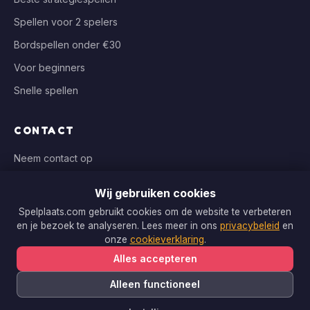
Spellen voor 2 spelers
Bordspellen onder €30
Voor beginners
Snelle spellen
CONTACT
Neem contact op
info@spelplaats.com
Wij gebruiken cookies
WIJ VERGELIJKEN BIJ
Spelplaats.com gebruikt cookies om de website te verbeteren
en je bezoek te analyseren. Lees meer in ons
privacybeleid
en
Bol.com, Spellenrijk, Boardgameshop.nl
onze
cookieverklaring
.
Alles accepteren
Alleen functioneel
Copyright © 2026 Spelplaats.com. Alle rechten voorbehouden.