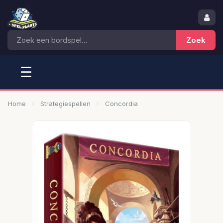
☰
Home
Strategiespellen
Concordia