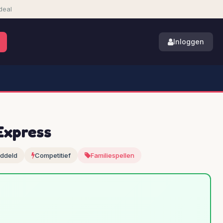
deal
Inloggen
Express
ddeld
Competitief
Familiespellen