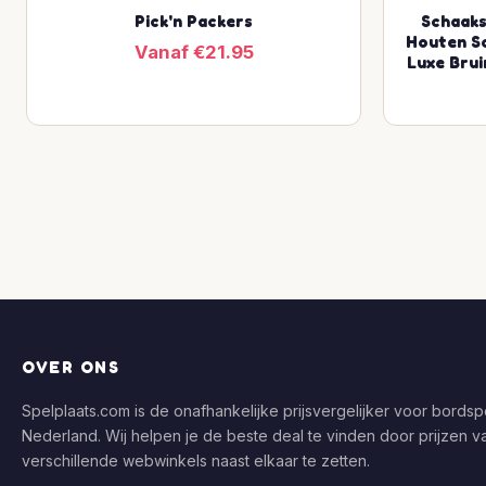
Pick'n Packers
Schaaks
Houten S
Vanaf €21.95
Luxe Brui
OVER ONS
Spelplaats.com is de onafhankelijke prijsvergelijker voor bordspe
Nederland. Wij helpen je de beste deal te vinden door prijzen v
verschillende webwinkels naast elkaar te zetten.