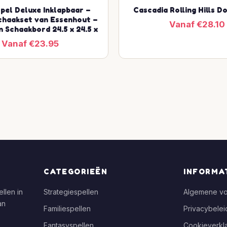
pel Deluxe Inklapbaar –
Cascadia Rolling Hills D
chaakset van Essenhout –
Vanaf €28.10
n Schaakbord 24.5 x 24.5 x
Vanaf €23.95
CATEGORIEËN
INFORMA
llen in
Strategiespellen
Algemene v
an
Familiespellen
Privacybelei
Fantasyspellen
Cookieverkla