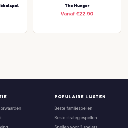
obbelspel
The Hunger
Vanaf €22.90
TIE
POPULAIRE LIJSTEN
oorwaarden
Beste familiespellen
d
Beste strategiespellen
ring
Spellen voor 2 spelers