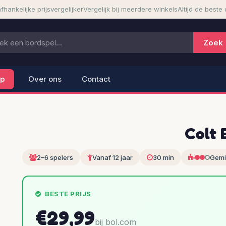
fhankelijke prijsvergelijker
Vergelijk bij meerdere winkels
Altijd de beste 
lp
Over ons
Contact
Colt 
2–6 spelers
Vanaf 12 jaar
30 min
Gemi
BESTE PRIJS
€29,99
bij bol.com