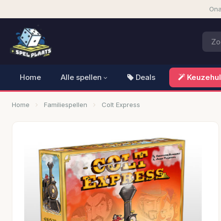
Ona
Home
Alle spellen
Deals
Keuzehu
Home
Familiespellen
Colt Express