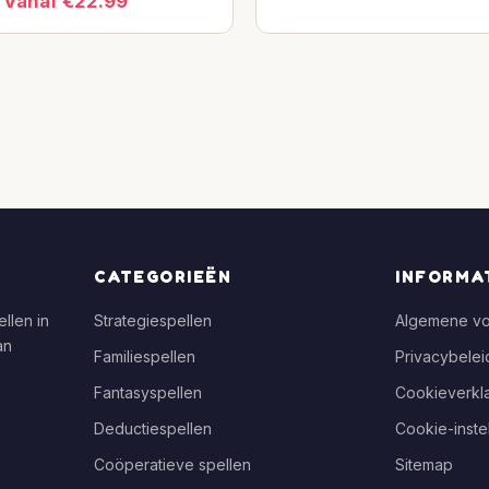
Vanaf €22.99
CATEGORIEËN
INFORMA
llen in
Strategiespellen
Algemene v
an
Familiespellen
Privacybelei
Fantasyspellen
Cookieverkla
Deductiespellen
Cookie-inste
Coöperatieve spellen
Sitemap