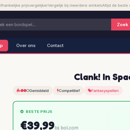
fhankelijke prijsvergelijker
Vergelijk bij meerdere winkels
Altijd de beste 
lp
Over ons
Contact
Clank! In Sp
Gemiddeld
Competitief
Fantasyspellen
BESTE PRIJS
€39,99
bij bol.com