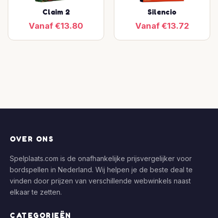
Claim 2
Silencio
Vanaf €13.80
Vanaf €13.72
OVER ONS
Spelplaats.com is de onafhankelijke prijsvergelijker voor
bordspellen in Nederland. Wij helpen je de beste deal te
vinden door prijzen van verschillende webwinkels naast
elkaar te zetten.
CATEGORIEËN