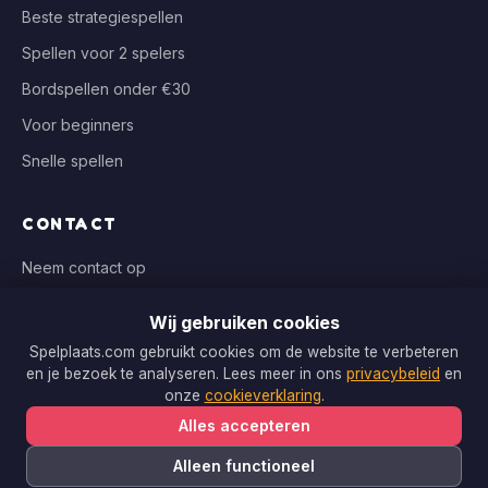
Beste strategiespellen
Spellen voor 2 spelers
Bordspellen onder €30
Voor beginners
Snelle spellen
CONTACT
Neem contact op
info@spelplaats.com
Wij gebruiken cookies
WIJ VERGELIJKEN BIJ
Spelplaats.com gebruikt cookies om de website te verbeteren
en je bezoek te analyseren. Lees meer in ons
privacybeleid
en
Bol.com, Spellenrijk, Boardgameshop.nl
onze
cookieverklaring
.
Alles accepteren
Alleen functioneel
Copyright © 2026 Spelplaats.com. Alle rechten voorbehouden.