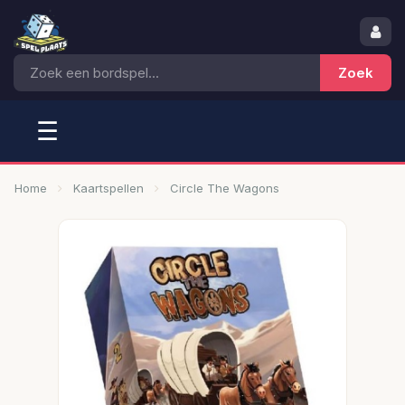
☰
Home
Kaartspellen
Circle The Wagons