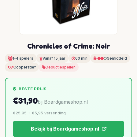
Chronicles of Crime: Noir
1–4 spelers
Vanaf 15 jaar
60 min
Gemiddeld
Coöperatief
Deductiespellen
BESTE PRIJS
€31,90
bij Boardgameshop.nl
€25,95 + €5,95 verzending
Bekijk bij Boardgameshop.nl