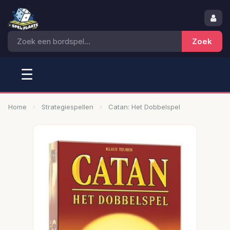
☰
Home
Strategiespellen
Catan: Het Dobbelspel