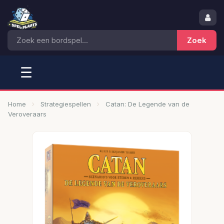
☰
Home
Strategiespellen
Catan: De Legende van de
Veroveraars