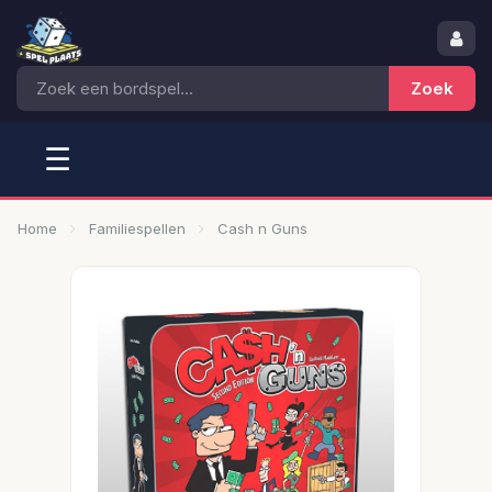
☰
Home
Familiespellen
Cash n Guns