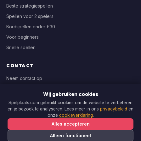
Beste strategiespellen
Spellen voor 2 spelers
Bordspellen onder €30
Voor beginners
Snelle spellen
CONTACT
Neem contact op
info@spelplaats.com
Wij gebruiken cookies
WIJ VERGELIJKEN BIJ
Spelplaats.com gebruikt cookies om de website te verbeteren
en je bezoek te analyseren. Lees meer in ons
privacybeleid
en
Bol.com, Spellenrijk, Boardgameshop.nl
onze
cookieverklaring
.
Alles accepteren
Alleen functioneel
Copyright © 2026 Spelplaats.com. Alle rechten voorbehouden.