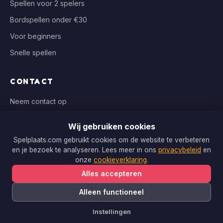
Spellen voor 2 spelers
Bordspellen onder €30
Voor beginners
Snelle spellen
CONTACT
Neem contact op
info@spelplaats.com
Wij gebruiken cookies
WIJ VERGELIJKEN BIJ
Spelplaats.com gebruikt cookies om de website te verbeteren
en je bezoek te analyseren. Lees meer in ons
privacybeleid
en
Bol.com, Spellenrijk, Boardgameshop.nl
onze
cookieverklaring
.
Alles accepteren
Alleen functioneel
Copyright © 2026 Spelplaats.com. Alle rechten voorbehouden.
Instellingen