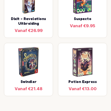
Dixit - Revelations
Suspecto
Uitbreiding
Vanaf €9.95
Vanaf €26.99
Swindler
Potion Express
Vanaf €21.48
Vanaf €13.00