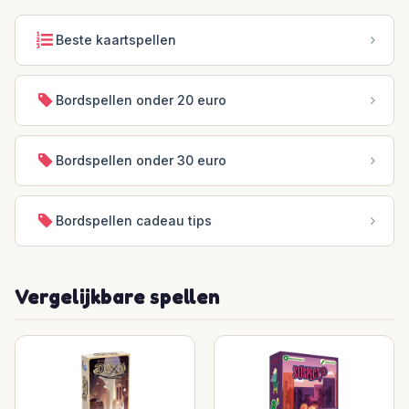
Beste kaartspellen
Bordspellen onder 20 euro
Bordspellen onder 30 euro
Bordspellen cadeau tips
Vergelijkbare spellen