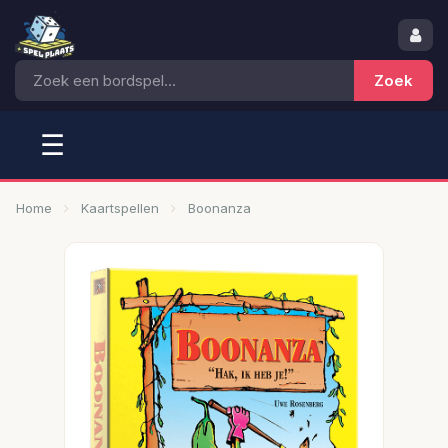
☰
Home
Kaartspellen
Boonanza