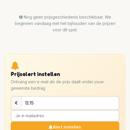
Nog geen prijsgeschiedenis beschikbaar. We
beginnen vandaag met het bijhouden van de prijzen
voor dit spel.
Prijsalert instellen
Ontvang een e-mail als de prijs daalt onder jouw
gewenste bedrag
€
Alert instellen