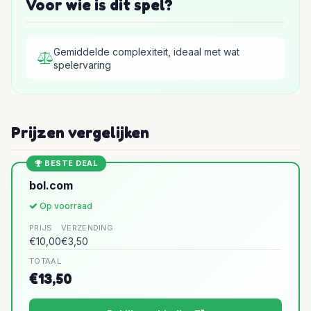
Voor wie is dit spel?
Gemiddelde complexiteit, ideaal met wat
spelervaring
Prijzen vergelijken
BESTE DEAL
bol.com
Op voorraad
PRIJS
VERZENDING
€10,00
€3,50
TOTAAL
€13,50