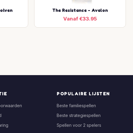
olven
The Resistance - Avalon
Vanaf €33.95
TIE
POPULAIRE LIJSTEN
oorwaarden
Beste familiespellen
d
Beste strategiespellen
ring
Spellen voor 2 spelers