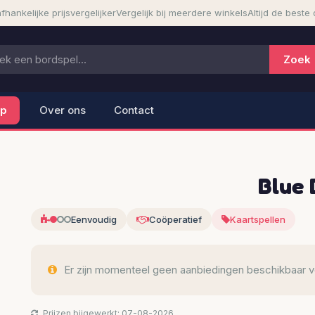
fhankelijke prijsvergelijker
Vergelijk bij meerdere winkels
Altijd de beste 
lp
Over ons
Contact
Blue
Eenvoudig
Coöperatief
Kaartspellen
Er zijn momenteel geen aanbiedingen beschikbaar voo
Prijzen bijgewerkt: 07-08-2026