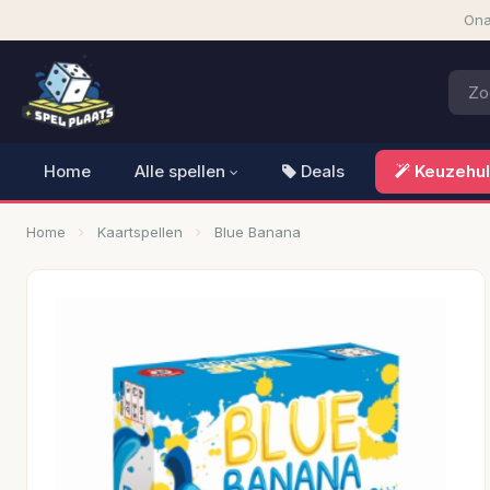
Ona
Home
Alle spellen
Deals
Keuzehu
Home
Kaartspellen
Blue Banana