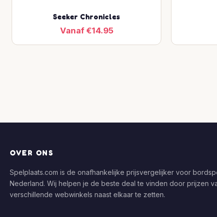
Seeker Chronicles
Vanaf €14.95
OVER ONS
Spelplaats.com is de onafhankelijke prijsvergelijker voor bordspe
Nederland. Wij helpen je de beste deal te vinden door prijzen v
verschillende webwinkels naast elkaar te zetten.