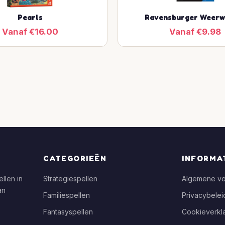
Pearls
Ravensburger Weerw
Vanaf €16.00
Vanaf €9.98
CATEGORIEËN
INFORMA
llen in
Strategiespellen
Algemene v
an
Familiespellen
Privacybelei
Fantasyspellen
Cookieverkla