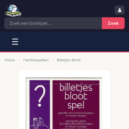
☰
Home
Familiespellen
Billetjes Bloot