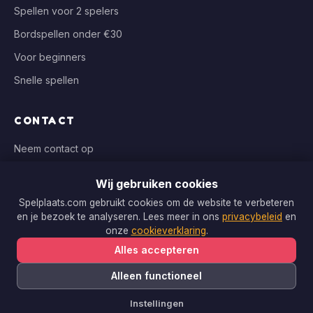
Spellen voor 2 spelers
Bordspellen onder €30
Voor beginners
Snelle spellen
CONTACT
Neem contact op
info@spelplaats.com
Wij gebruiken cookies
WIJ VERGELIJKEN BIJ
Spelplaats.com gebruikt cookies om de website te verbeteren
en je bezoek te analyseren. Lees meer in ons
privacybeleid
en
Bol.com, Spellenrijk, Boardgameshop.nl
onze
cookieverklaring
.
Alles accepteren
Alleen functioneel
Copyright © 2026 Spelplaats.com. Alle rechten voorbehouden.
Instellingen