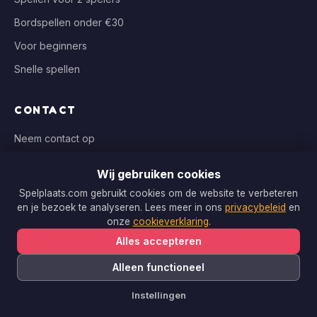
Bordspellen onder €30
Voor beginners
Snelle spellen
CONTACT
Neem contact op
info@spelplaats.com
Wij gebruiken cookies
WIJ VERGELIJKEN BIJ
Spelplaats.com gebruikt cookies om de website te verbeteren
en je bezoek te analyseren. Lees meer in ons
privacybeleid
en
Bol.com, Spellenrijk, Boardgameshop.nl
onze
cookieverklaring
.
Alles accepteren
Alleen functioneel
Copyright © 2026 Spelplaats.com. Alle rechten voorbehouden.
Instellingen