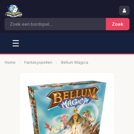
☰
Home
Fantasyspellen
Bellum Magica