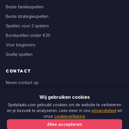
Beste familiespellen
Beste strategiespellen
Spellen voor 2 spelers
Bordspellen onder €30
Voor beginners
Snelle spellen
CONTACT
Neem contact op
info@spelplaats.com
Wij gebruiken cookies
WIJ VERGELIJKEN BIJ
Spelplaats.com gebruikt cookies om de website te verbeteren
en je bezoek te analyseren. Lees meer in ons
privacybeleid
en
Bol.com, Spellenrijk, Boardgameshop.nl
onze
cookieverklaring
.
Alles accepteren