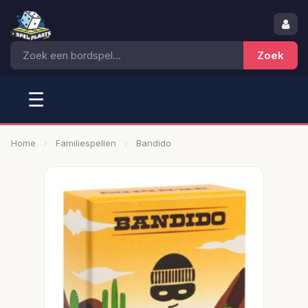
☰
Home
Familiespellen
Bandido