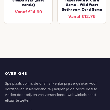
Snakers (Engelse
Texas Hold It Card
versie)
Game - Wild West
Bathroom Card Game
Vanaf €14.99
Vanaf €12.76
OVER ONS
Spelplaats.com is de onafhankelijke prijsvergelijker voor
bordspellen in Nederland. Wij helpen je de beste deal te
vinden door prijzen van verschillende webwinkels naast
elkaar te zetten.