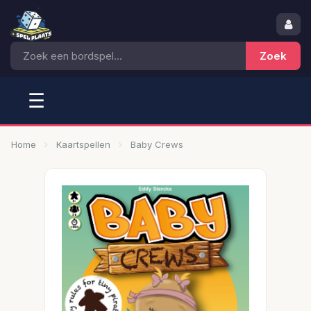
☰
Home
Kaartspellen
Baby Crews